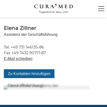
Startseite
Elena Zillner
Assistenz der Geschäftsführung
Klinik
+49 731 146135-86
Behandlung und Therapie
+49 7432 90717-87
E-Mail schreiben
Ambiente
Zu Kontakten hinzufügen
Kontakt und Anmeldung
Für Zuweiser
CuraMed
Klinikgruppe