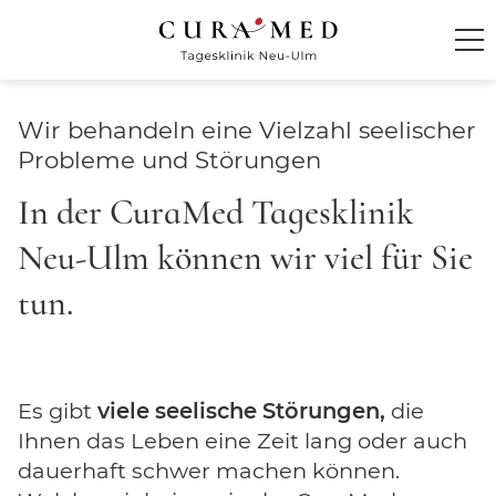
Startseite
Wir behandeln eine Vielzahl seelischer
Probleme und Störungen
Klinik
In der
CuraMed
Tagesklinik
Behandlung und Therapie
Neu-Ulm können wir viel für Sie
Multimodales Behandlungskonzept
tun.
Behandlungsspektrum
Therapieangebot
Es gibt
viele seelische Störungen,
die
Diagnostik
Ihnen das Leben eine Zeit lang oder auch
Behandlungsdauer
dauerhaft schwer machen können.
Sozialdienst und Nachsorgemanagement