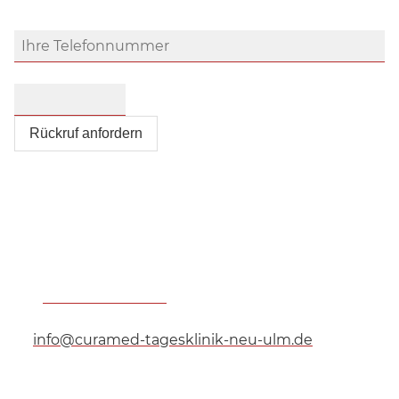
Ihre Telefonnummer
Bitte nicht ausfüllen
*
Rückruf anfordern
CuraMed
Tagesklinik Neu-Ulm GmbH
Tagesklinik für Psychosomatische Medizin,
Psychiatrie und Psychotherapie
Bahnhofstraße 39
89231
Neu-Ulm
Tel.:
+49 731 146135-20
Fax:
+49 7311 46135-99
info@curamed-tagesklinik-neu-ulm.de
Ein Unternehmen der