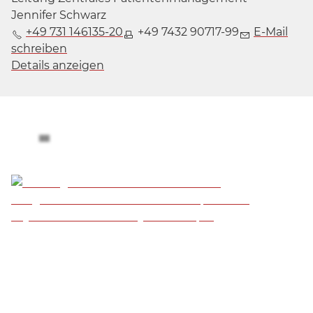
Jennifer Schwarz
+49 731 146135-20
+49 7432 90717-99
E-Mail
schreiben
Details anzeigen
Gütesiegel & Auszeichnungen
Ausgewiesener internationaler Experte für
Psychosomatik und Psychotherapie
Sie möchten, dass wir Sie zurückrufen? Einfach
Formular ausfüllen und abschicken, wir melden uns
gerne bei Ihnen.